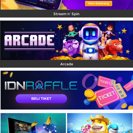
Stream n' Spin
Arcade