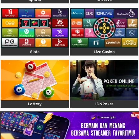
Promosi
Hubungi Kami
Live Chat
Pengaduan Customer
Slots
Live Casino
Pilih Bahasa:
MASUK
DAFTAR
Lottery
IDNPoker
&copy; Zienbet Situs Live Bola Online Terpercaya
Tahun Ini. Hak Cipta Dilindungi.