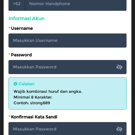
+62
Promosi
Informasi Akun
Hubungi Kami
*
Username
Live Chat
Pengaduan Customer
*
Password
Pilih Bahasa:
Catatan
MASUK
DAFTAR
Wajib kombinasi huruf dan angka.
Minimal 8 Karakter.
Contoh: strong889
&copy; Zienbet Situs Live Bola Online Terpercaya
Tahun Ini. Hak Cipta Dilindungi.
*
Konfirmasi Kata Sandi