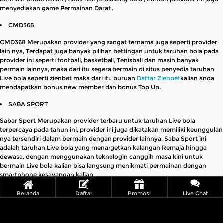
menyediakan game Permainan Darat .
CMD368
CMD368 Merupakan provider yang sangat ternama juga seperti provider
lain nya, Terdapat juga banyak pilihan bettingan untuk taruhan bola pada
provider ini seperti football, basketball, Tenisball dan masih banyak
permain lainnya, maka dari itu segera bermain di situs penyedia taruhan
Live bola seperti zienbet maka dari itu buruan
Daftar Zienbet
kalian anda
mendapatkan bonus new member dan bonus Top Up.
SABA SPORT
Sabar Sport Merupakan provider terbaru untuk taruhan Live bola
terpercaya pada tahun ini, provider ini juga dikatakan memiliki keunggulan
nya tersendiri dalam bermain dengan provider lainnya, Saba Sport ini
adalah taruhan Live bola yang menargetkan kalangan Remaja hingga
dewasa, dengan menggunakan teknologin canggih masa kini untuk
bermain Live bola kalian bisa langsung menikmati permainan dengan
smartphone kesayangan kalian.
Beranda
Daftar
Promosi
Live Chat
Licensed