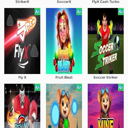
StrikerX
SoccerX
FlyX Cash Turbo
Promosi
Hubungi Kami
Live Chat
Pengaduan Customer
Pilih Bahasa:
Fly X
Fruit Blast
Soccer Striker
MASUK
DAFTAR
&copy; Zienbet Situs Live Bola Online Terpercaya
Tahun Ini. Hak Cipta Dilindungi.