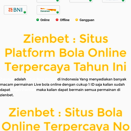
Zienbet : Situs
Platform Bola Online
Terpercaya Tahun Ini
Zienbet
adalah
Situs Bola Online
di Indonesia Yang menyediakan banyak
macam permainan Live bola online dengan cukup 1 ID saja kalian sudah
dapat
Login Zienbet
maka kalian dapat bermain semua permainan di
zienbet.
Zienbet : Situs Bola
Online Terpercaya No