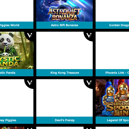
Piggies World
Astro Rift Bonanza
Golden Drag
stic Panda
King Kong Treasure
Phoenix Link - C
ey Piggies
Devil's Frenzy
Legend Of Spo