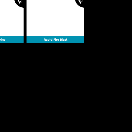
oine
Rapid Fire Blast