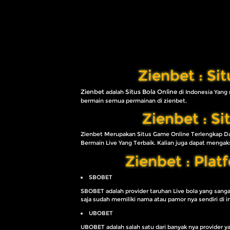
Zienbet : Si
Zienbet
Situs Bola Online
adalah
di Indonesia Yang
bermain semua permainan di zienbet.
Zienbet : Si
Zienbet Merupakan Situs Game Online Terlengkap 
Bermain Live Yang Terbaik. Kalian juga dapat menga
Zienbet : Pla
SBOBET
SBOBET adalah provider taruhan Live bola yang sangat
saja sudah memiliki nama atau pamor nya sendiri di in
UBOBET
UBOBET adalah salah satu dari banyak nya provider yan