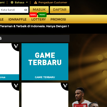
ami
Bahasa
Pengaduan Customer
DAFTAR
BARU
PROMO
LE
IDNRAFFLE
LOTTERY
PROMOSI
an & Terbaik di Indonesia. Hanya Dengan 1 ID dapat bermain Semua game Sp
S
onus
GAME TERBARU