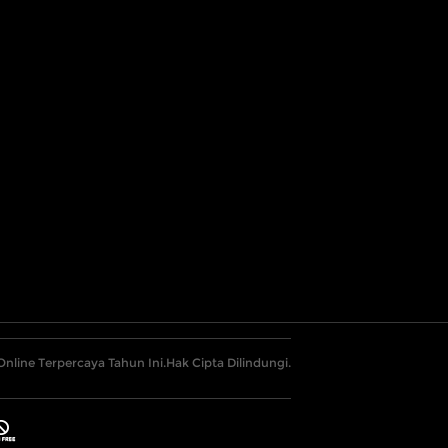
Online Terpercaya Tahun Ini.Hak Cipta Dilindungi.